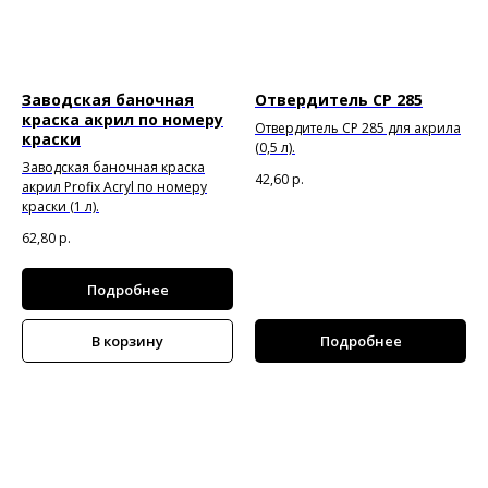
Заводская баночная
Отвердитель CP 285
краска акрил по номеру
Отвердитель CP 285 для акрила
краски
(0,5 л).
Заводская баночная краска
42,60
р.
акрил Profix Acryl по номеру
краски (1 л).
62,80
р.
Подробнее
В корзину
Подробнее