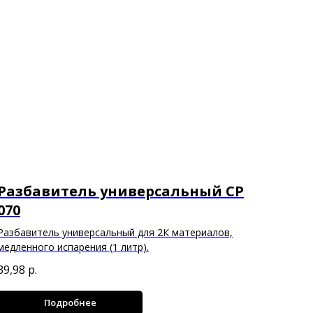
Разбавитель универсальный CP
070
Разбавитель универсальный для 2К материалов,
медленного испарения (1 литр).
39,98
р.
Подробнее