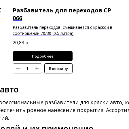
К
Разбавитель для переходов CP
066
Разбавитель переходов, смешивается с краской в
соотношении 70/30 (0,5 литра).
20,83
р.
Подробнее
В корзину
 авто
офессиональные разбавители для краски авто, 
беспечить ровное нанесение покрытия. Ассорти
ий.
телей и их применение