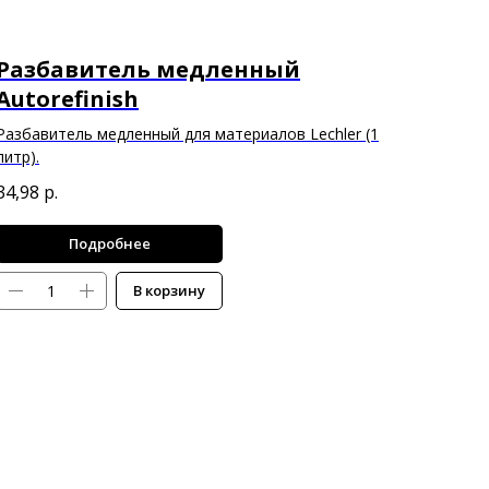
Разбавитель медленный
Autorefinish
Разбавитель медленный для материалов Lechler (1
литр).
34,98
р.
Подробнее
В корзину