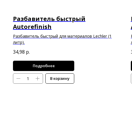
Разбавитель быстрый
Autorefinish
Разбавитель быстрый для материалов Lechler (1
литр).
34,98
р.
Подробнее
В корзину