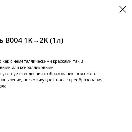
 B004 1K→2K (1л)
 как с неметаллическими красками так и
выми или ксиралликовыми.
тсутствует тенденция к образованию подтеков.
напыление, поскольку цвет после преобразования
ала.